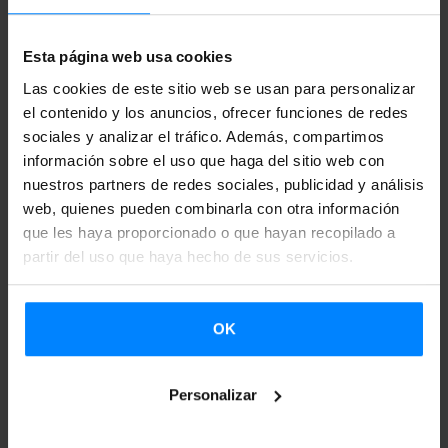
Durangoko Azoka.
Por segunda vez consecutiva, el
Instituto Vasco Etxepare
Esta página web usa cookies
ha invitado a un grupo de
editores y periodistas
Las cookies de este sitio web se usan para personalizar
el contenido y los anuncios, ofrecer funciones de redes
extranjeros
al País Vasco, del 4 al 7 de diciembre. Este
sociales y analizar el tráfico. Además, compartimos
año, con motivo de la Capitalidad Europea de la Cultura
información sobre el uso que haga del sitio web con
que comparten en
2016 Donostia-San Sebastián y
nuestros partners de redes sociales, publicidad y análisis
Wroclaw,
el grupo visitante ha acudido desde
Polonia
.
web, quienes pueden combinarla con otra información
que les haya proporcionado o que hayan recopilado a
Todos ellos han tenido la oportunidad de conocer de
partir del uso que haya hecho de sus servicios.
cerca, entre otros, el encuentro más relevante de la
literatura y música vascas:
Durangoko Azoka
.
OK
En 2014
editores del Reino Unido
acudieron por invitación
del Instituto a la
Feria de Durango
, con el fin de conocer
Personalizar
de primera mano a destacados escritores y editores
vascos. Con el objetivo de repetir el éxito del año pasado