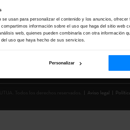
s
b se usan para personalizar el contenido y los anuncios, ofrecer
s, compartimos información sobre el uso que haga del sitio web 
A
PROCESOS DE SELECCIÓN
 análisis web, quienes pueden combinarla con otra información q
PERFIL DEL CONTRATANTE
r del uso que haya hecho de sus servicios.
Personalizar
UA. Todos los derechos reservados.
Aviso legal
Polític