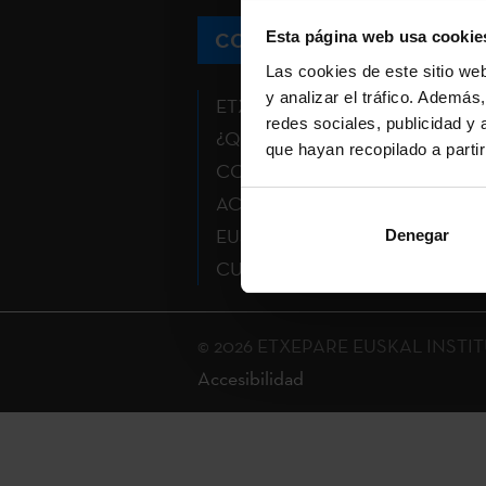
CONTACTO
Esta página web usa cookie
Las cookies de este sitio we
y analizar el tráfico. Ademá
ETXEPARE EUSKAL INSTITUTU
redes sociales, publicidad y
¿QUÉ HACEMOS?
que hayan recopilado a parti
CONVOCATORIAS
ACTUALIDAD
EUSKERA
Denegar
CULTURA VASCA
© 2026 ETXEPARE EUSKAL INSTITUT
Accesibilidad