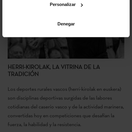
Personalizar
Denegar
HERRI-KIROLAK, LA VITRINA DE LA
TRADICIÓN
Los deportes rurales vascos (herri-kirolak en euskera)
son disciplinas deportivas surgidas de las labores
cotidianas del caserío vasco y de la actividad marinera,
convertidas hoy en competiciones que desafían la
fuerza, la habilidad y la resistencia.