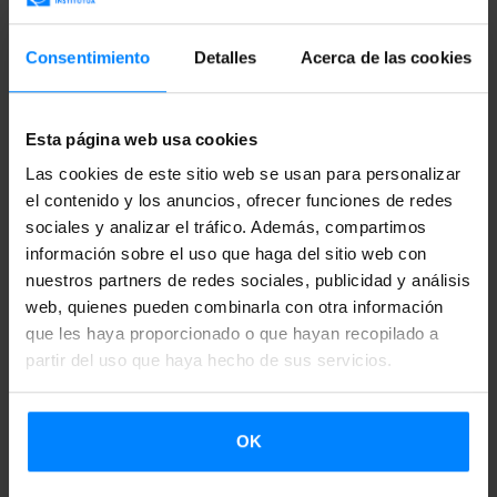
Consentimiento
Detalles
Acerca de las cookies
PELOTA VASCA
Esta página web usa cookies
Del frontón al mundo, una tradición viva que ha
Las cookies de este sitio web se usan para personalizar
perdurado generación tras generación: un juego que
el contenido y los anuncios, ofrecer funciones de redes
une deporte, arte e identidad colectiva.
sociales y analizar el tráfico. Además, compartimos
información sobre el uso que haga del sitio web con
nuestros partners de redes sociales, publicidad y análisis
web, quienes pueden combinarla con otra información
que les haya proporcionado o que hayan recopilado a
partir del uso que haya hecho de sus servicios.
OK