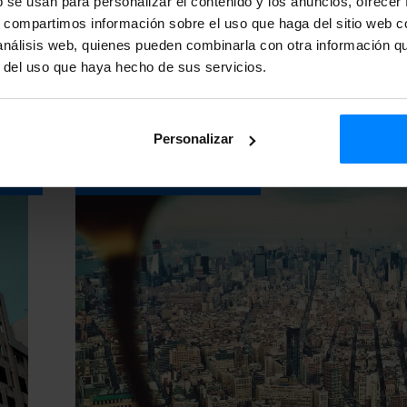
b se usan para personalizar el contenido y los anuncios, ofrecer
idio
s, compartimos información sobre el uso que haga del sitio web 
el v
 análisis web, quienes pueden combinarla con otra información q
Pre
r del uso que haya hecho de sus servicios.
Personalizar
DES
EUSKARA MUNDUAN