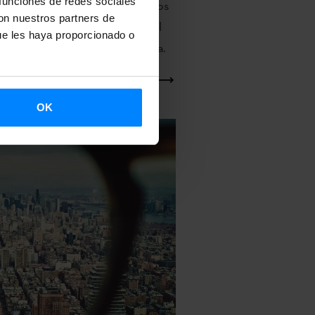
 funciones de redes sociales
mas. Por otro lado, reconocemos
con nuestros partners de
alor de la traducción a través del
ue les haya proporcionado o
mio Etxepare – LABORAL Kutxa.
OK