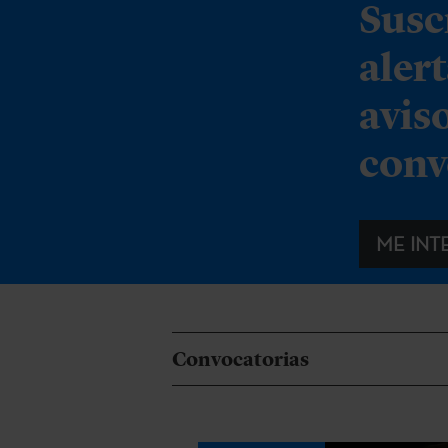
Susc
aler
avis
conv
ME INT
Convocatorias