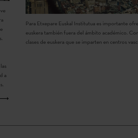
eve
ra
Para Etxepare Euskal Institutua es importante ofr
de
euskera también fuera del ámbito académico. Con
s.
clases de euskera que se imparten en centros vas
las
d a
s.