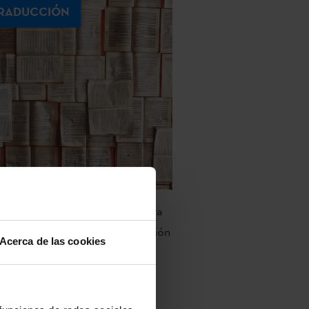
RADUCCIÓN
traducciones son un puente para
ifusión internacional de la creación
Acerca de las cookies
raria vasca. Por un lado,
vencionamos la traducción de
s literarias y muestras a otros