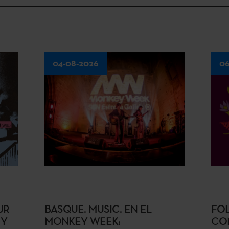
04-08-2026
06
UR
BASQUE. MUSIC. EN EL
FO
 Y
MONKEY WEEK:
CON