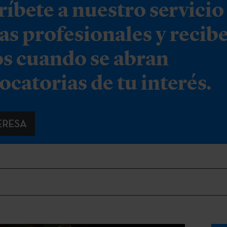
ríbete a nuestro servicio
tas profesionales y recib
os cuando se abran
ocatorias de tu interés.
ERESA