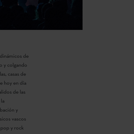
 dinámicos de
o y colgando
as, casas de
ue hoy en día
lidos de las
la
abación y
sicos vascos
 pop y rock