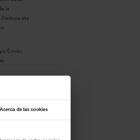
de la
. Pantxoa eta
os
po Errobi.
as
o
zó su carrera
un grupo
uruza, Gari,
istas más
Acerca de las cookies
 de una
 las ondas del
panorama