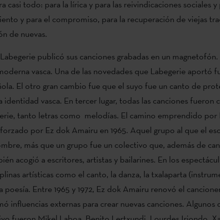
a casi todo: para la lírica y para las reivindicaciones sociales y 
iento y para el compromiso, para la recuperación de viejas tra
ión de nuevas.
 Labegerie publicó sus canciones grabadas en un magnetofón. F
moderna vasca. Una de las novedades que Labegerie aportó fu
ñola. El otro gran cambio fue que el suyo fue un canto de prot
a identidad vasca. En tercer lugar, todas las canciones fueron 
erie, tanto letras como melodías. El camino emprendido por 
forzado por Ez dok Amairu en 1965. Aquel grupo al que el esc
ombre, más que un grupo fue un colectivo que, además de can
én acogió a escritores, artistas y bailarines. En los espectácu
iplinas artísticas como el canto, la danza, la txalaparta (instru
la poesía. Entre 1965 y 1972, Ez dok Amairu renovó el cancione
mó influencias externas para crear nuevas canciones. Algunos d
ivo fueron Mikel Laboa, Benito Lertxundi, Lourdes Iriondo, Xa