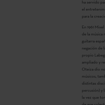
ha servido par
el entretenim
para la creac
En 1961 Mixel
de la música 
guitarra espa
negación de l
propio Labeg
ampliado y re
Oteiza dio n
músicos, tambi
distintas disc
percusión) y 
la vez que to
de ese colect