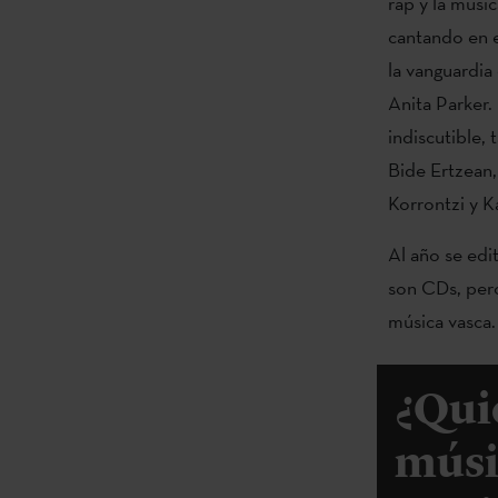
rap y la músi
cantando en 
la vanguardia
Anita Parker. 
indiscutible,
Bide Ertzean,
Korrontzi y K
Al año se edi
son CDs, pero
música vasca.
¿Qui
músi