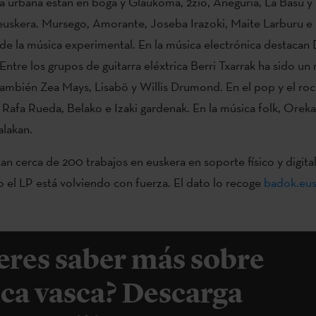
ca urbana están en boga y Glaukoma, 2zio, Aneguria, La Basu y 
euskera. Mursego, Amorante, Joseba Irazoki, Maite Larburu e
 de la música experimental. En la música electrónica destacan
Entre los grupos de guitarra eléxtrica Berri Txarrak ha sido un
 también Zea Mays, Lisabö y Willis Drumond. En el pop y el roc
 Rafa Rueda, Belako e Izaki gardenak. En la música folk, Oreka
alakan.
tan cerca de 200 trabajos en euskera en soporte físico y digita
 el LP está volviendo con fuerza. El dato lo recoge
badok.eu
eres saber más sobre
ca vasca? Descarga