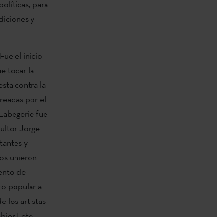
políticas, para
diciones y
ue el inicio
e tocar la
esta contra la
creadas por el
Labegerie fue
ultor Jorge
tantes y
los unieron
mento de
ro popular a
e los artistas
bier Lete,