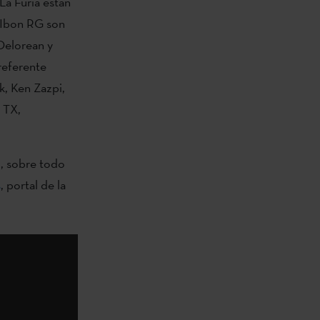
La Furia están
 Ibon RG son
 Delorean y
 referente
k, Ken Zazpi,
 TX,
l, sobre todo
s
, portal de la