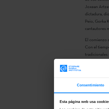
Joxean Artze y
dictadura, di
Peio, Gorka K
cantautores m
El comienzo d
Con el tiempo
tradicionales 
imprescindibl
en los años p
fundamental e
Anari, Jabier
Consentimiento
relevantes de
profunda cris
Esta página web usa cookie
movimiento p