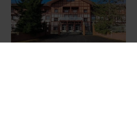
ESTUDIANTES INTERNACIONALES
APRENDEN EUSKERA EN ZORNOTZA
Un total de 22 estudiantes que estudian euskera y
cultura vasca en la red universitaria internacional de
Etxepare Euskal Institutua asisten estos días a un
curso intensivo en el barnetegi Aurten Bai de
Amorebieta-Etxano. La estancia comenzó el 3 de