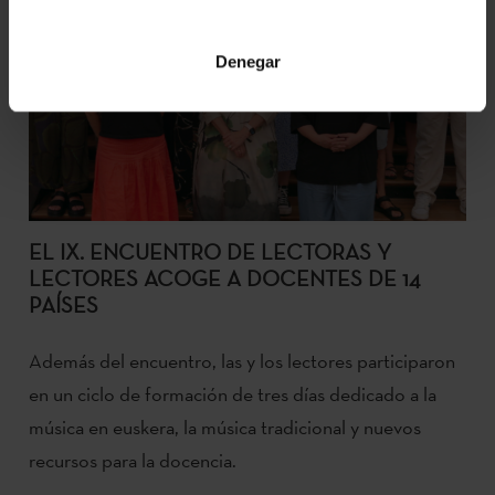
Denegar
EL IX. ENCUENTRO DE LECTORAS Y
LECTORES ACOGE A DOCENTES DE 14
PAÍSES
Además del encuentro, las y los lectores participaron
en un ciclo de formación de tres días dedicado a la
música en euskera, la música tradicional y nuevos
recursos para la docencia.