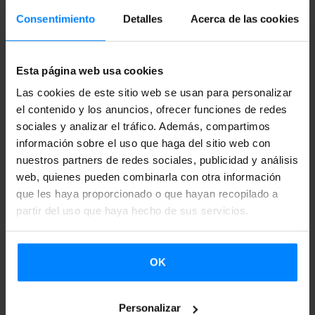
LA ENSEÑANZA DE LA LENGUA Y LA
Consentimiento
Detalles
Acerca de las cookies
CULTURA VASCAS EN UNIVERSIDADES DEL
EXTRANJERO
Esta página web usa cookies
La duodécima edición, organizada por Etxepare
Las cookies de este sitio web se usan para personalizar
Euskal Institutua y la Universidad del País Vasco
el contenido y los anuncios, ofrecer funciones de redes
(EHU), se celebrará en Donostia del 2 de octubre al 27
sociales y analizar el tráfico. Además, compartimos
de noviembre. El plazo de inscripción permanecerá
información sobre el uso que haga del sitio web con
nuestros partners de redes sociales, publicidad y análisis
abierto hasta el 17 de septiembre.
web, quienes pueden combinarla con otra información
que les haya proporcionado o que hayan recopilado a
partir del uso que haya hecho de sus servicios.
OK
Personalizar