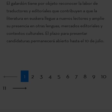
El galardón tiene por objeto reconocer la labor de
traductores y editoriales que contribuyen a que la
literatura en euskera llegue a nuevos lectores y amplíe
su presencia en otras lenguas, mercados editoriales y
contextos culturales. El plazo para presentar
candidaturas permanecerá abierto hasta el 10 de julio.
Primera
1
2
3
4
5
6
7
8
9
10
11
Última