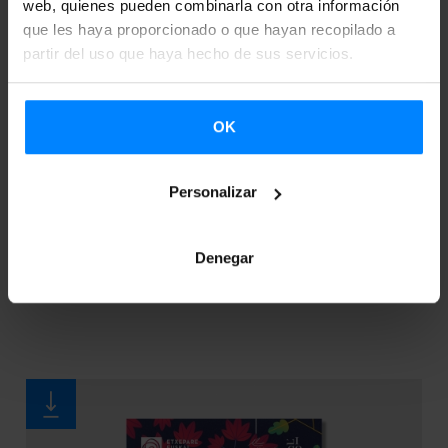
web, quienes pueden combinarla con otra información
que les haya proporcionado o que hayan recopilado a
partir del uso que haya hecho de sus servicios.
OK
CORRESPONDENCIAS: IBAN ZALDUA &
Personalizar
JAMES ROBERTSON
Denegar
Intercambio de cartas entre el escritor vasco Iban
Zaldua y el escritor escocés James Robertson.