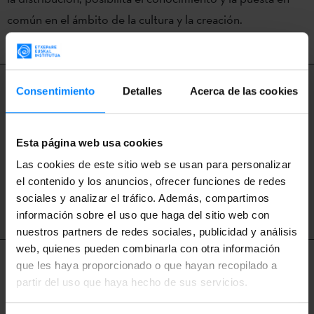
común en el ámbito de la cultura y la creación.
ZABAL
Consentimiento
Detalles
Acerca de las cookies
A trevés de este programa fomentamos el
Esta página web usa cookies
intercambio y la cooperación en el ámbito
Las cookies de este sitio web se usan para personalizar
del arte contemporáneo.
el contenido y los anuncios, ofrecer funciones de redes
sociales y analizar el tráfico. Además, compartimos
SABER MÁS
información sobre el uso que haga del sitio web con
nuestros partners de redes sociales, publicidad y análisis
web, quienes pueden combinarla con otra información
que les haya proporcionado o que hayan recopilado a
Fomentando la movilidad de creadores y
partir del uso que haya hecho de sus servicios.
obras vascas