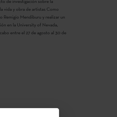
to de investigación sobre la
la vida y obra de artistas Como
 o Remigio Mendiburu y realizar un
ión en la University of Nevada,
 cabo entre el 27 de agosto al 30 de