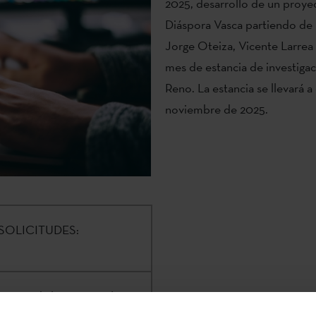
2025, desarrollo de un proyec
Diáspora Vasca partiendo de 
Jorge Oteiza, Vicente Larrea
mes de estancia de investigac
Reno. La estancia se llevará a
noviembre de 2025.
SOLICITUDES:
re Euskal Institutua /