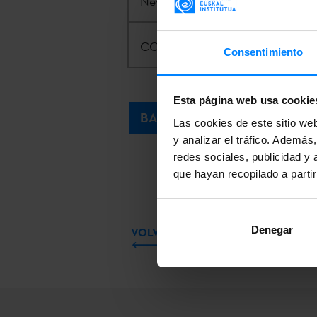
Nevada System of Higher Educati
CONTACTO:
Iñaki Arrieta |
arrie
Consentimiento
Esta página web usa cookie
BASES
Las cookies de este sitio we
y analizar el tráfico. Ademá
redes sociales, publicidad y
que hayan recopilado a parti
Denegar
VOLVER