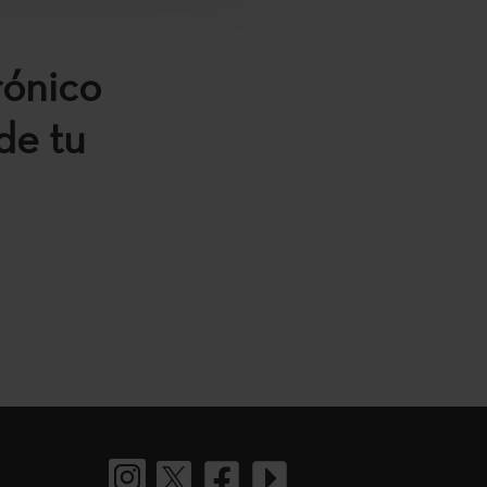
rónico
de tu