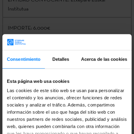
Institutua
IMPORTE:
6.000€
CONTACTO:
Kizkitza Galartza |
k-
galartza@etxepare.eus
| (+34) 943 023 406
Consentimiento
Detalles
Acerca de las cookies
Esta página web usa cookies
ANEXO 2 - CONVOCATORIA
Las cookies de este sitio web se usan para personalizar
el contenido y los anuncios, ofrecer funciones de redes
sociales y analizar el tráfico. Además, compartimos
ANEXO 1 - SOLICITUD
información sobre el uso que haga del sitio web con
nuestros partners de redes sociales, publicidad y análisis
ANEXO 3 - LISTA PROVISIONAL
web, quienes pueden combinarla con otra información
que les haya proporcionado o que hayan recopilado a