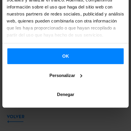
información sobre el uso que haga del sitio web con
CONVOCATORIA
nuestros partners de redes sociales, publicidad y análisis
web, quienes pueden combinarla con otra información
que les haya proporcionado o que hayan recopilado a
SOLICITUD
partir del uso que haya hecho de sus servicios.
MITIDAS Y EXCLUIDAS (PROVISIONAL)
OK
ADMITIDAS Y EXCLUIDAS (DEFINITIVO)
Personalizar
Denegar
VOLVER