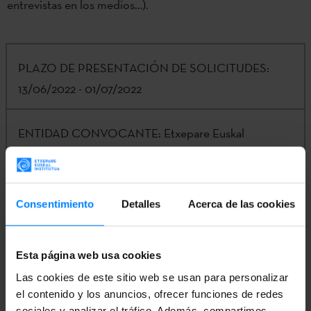
entrevistas en los medios…).
PLAZO DE PRESENTACIÓN DE SOLICITUDES:
13/06/2022 - 01/07/2022
ENTIDAD CONVOCANTE:
Etxepare Euskal
Institutua / LABORAL Kutxa
IMPORTE:
4.000€
Consentimiento
Detalles
Acerca de las cookies
CONTACTO:
Kizkitza Galartza |
k-
Esta página web usa cookies
galartza@etxepare.eus
| (+34) 943 023 406
Las cookies de este sitio web se usan para personalizar
el contenido y los anuncios, ofrecer funciones de redes
sociales y analizar el tráfico. Además, compartimos