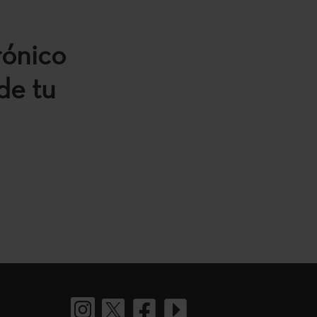
rónico
de tu