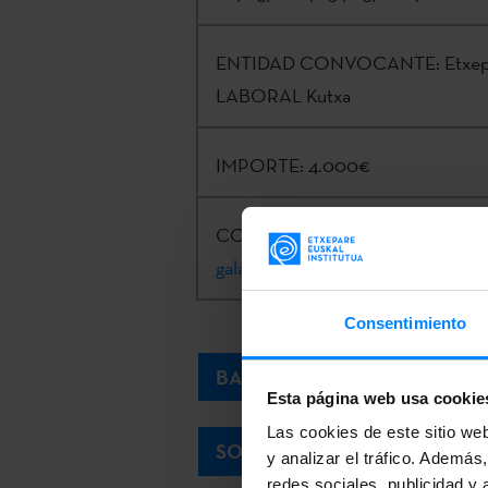
ENTIDAD CONVOCANTE:
Etxepa
LABORAL Kutxa
IMPORTE:
4.000€
CONTACTO:
Kizkitza Galartza Ar
galartza@etxepare.eus
| +34 943 
Consentimiento
BASES
Esta página web usa cookie
Las cookies de este sitio we
SOLICITUD
y analizar el tráfico. Ademá
redes sociales, publicidad y