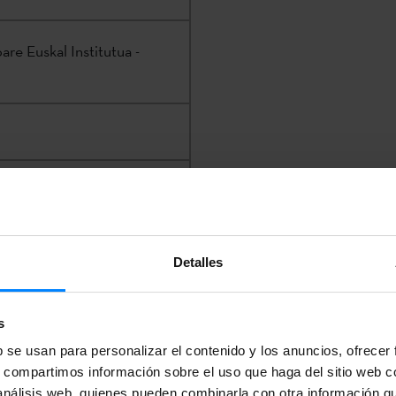
re Euskal Institutua -
regi |
k-
023 409
Detalles
s
b se usan para personalizar el contenido y los anuncios, ofrecer
s, compartimos información sobre el uso que haga del sitio web 
 análisis web, quienes pueden combinarla con otra información q