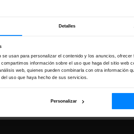
Medio de comunicación
Detalles
Provincia
s
b se usan para personalizar el contenido y los anuncios, ofrecer
HA y se aplican la
Política de privacidad
y los
Términos de servicio
s, compartimos información sobre el uso que haga del sitio web 
 análisis web, quienes pueden combinarla con otra información q
acidad
, y acepto recibir convocatorias y comunidados de prensa.*
r del uso que haya hecho de sus servicios.
pare Euskal Institutua y otras comunicaciones de carácter informati
Personalizar