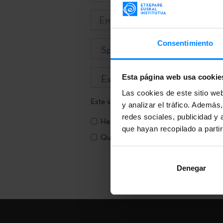
Email
Consentimiento
Idioma
Esta página web usa cookie
Las cookies de este sitio we
Este sitio está protegido por reCAPTC
y analizar el tráfico. Ademá
redes sociales, publicidad y
He leído y acepto la
política de priv
que hayan recopilado a parti
Quiero recibir la newsletter de Etxe
Denegar