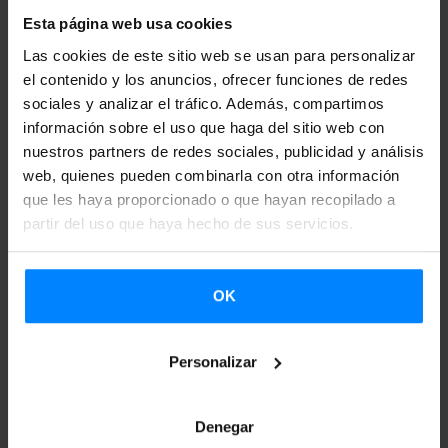
en euskera y doblados al inglés. En ellos, las y los
Esta página web usa cookies
entrevistados compartirán detalles sobre su trayectoria
Las cookies de este sitio web se usan para personalizar
personal y profesional, y se aventurarán a reflexionar sobre
el contenido y los anuncios, ofrecer funciones de redes
la identidad, el éxito, la definición y función del arte y el
sociales y analizar el tráfico. Además, compartimos
futuro del euskara, entre otras cuestiones. Las entrevistas
información sobre el uso que haga del sitio web con
nuestros partners de redes sociales, publicidad y análisis
de la primera temporada se publicarán entre octubre y
web, quienes pueden combinarla con otra información
diciembre de 2024 en el apartado
Podcast
de esta web, así
que les haya proporcionado o que hayan recopilado a
como en las principales plataformas de podcasting.
partir del uso que haya hecho de sus servicios.
OK
Para poder ver esta lista de Spotify tienes
Personalizar
que aceptar las cookies estadísticas y de
marketing. Puedes aceptar esas cookies
Denegar
clicando en este botón.