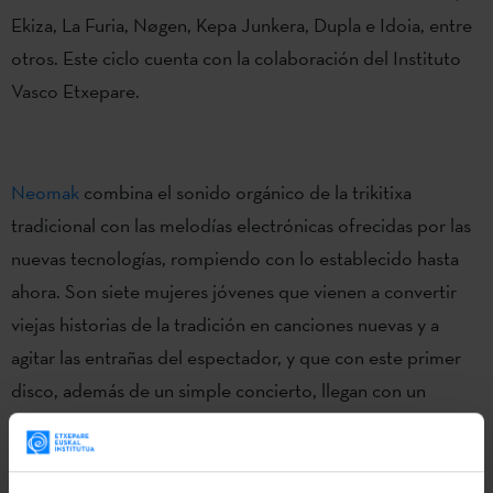
Ekiza, La Furia, Nøgen, Kepa Junkera, Dupla e Idoia, entre
otros. Este ciclo cuenta con la colaboración del Instituto
Vasco Etxepare.
Neomak
combina el sonido orgánico de la trikitixa
tradicional con las melodías electrónicas ofrecidas por las
nuevas tecnologías, rompiendo con lo establecido hasta
ahora. Son siete mujeres jóvenes que vienen a convertir
viejas historias de la tradición en canciones nuevas y a
agitar las entrañas del espectador, y que con este primer
disco, además de un simple concierto, llegan con un
espectáculo completo y una experiencia característica. El
grupo Neomak, que significa “lunas nuevas” en griego, ha
elegido el mismo nombre para dar nombre a su primer