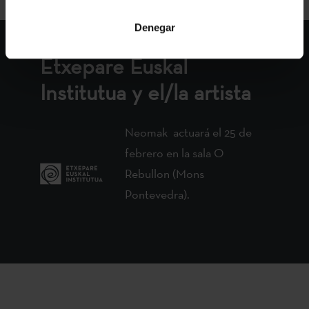
Denegar
Etxepare Euskal
Institutua y el/la artista
Neomak actuará el 25 de
febrero en la sala O
Rebullon (Mons
Pontevedra).