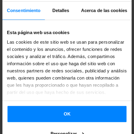
Consentimiento
Detalles
Acerca de las cookies
Esta página web usa cookies
Las cookies de este sitio web se usan para personalizar
el contenido y los anuncios, ofrecer funciones de redes
sociales y analizar el tráfico. Además, compartimos
información sobre el uso que haga del sitio web con
nuestros partners de redes sociales, publicidad y análisis
web, quienes pueden combinarla con otra información
BASQUE. BOOKS. - EL PORTAL DE
que les haya proporcionado o que hayan recopilado a
MUESTRAS DE LITERATURA EN EUSKERA
partir del uso que haya hecho de sus servicios.
Etxepare Euskal Institutua ha puesto en marcha el
OK
portal de muestras de literatura en euskera. ¿Qué es?
¿Para qué? ¿Qué encontrarás en él? Aquí tienes todas
las respuestas.
Personalizar