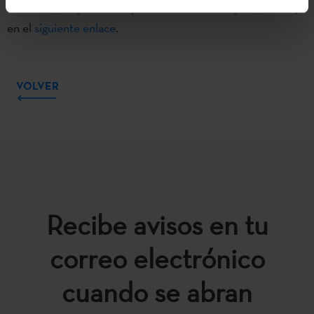
Las bases del premio se pueden encontrar a partir de hoy
en el
siguiente enlace
.
VOLVER
Recibe avisos en tu
correo electrónico
cuando se abran