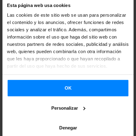
promoción elaborado por la editorial que ha publicado
Esta página web usa cookies
dicha obra literaria. Asimismo, los ganadores recibirán una
Las cookies de este sitio web se usan para personalizar
ayuda de 2.000 euros para venir a recoger el premio o
el contenido y los anuncios, ofrecer funciones de redes
continuar con su labor de promoción en el país donde se
sociales y analizar el tráfico. Además, compartimos
información sobre el uso que haga del sitio web con
ha publicado la obra literaria (presentaciones, campañas
nuestros partners de redes sociales, publicidad y análisis
publicitarias, etc.).
web, quienes pueden combinarla con otra información
que les haya proporcionado o que hayan recopilado a
El plazo de presentación de candidaturas estará abierto
partir del uso que haya hecho de sus servicios.
hasta el 26 de junio y la entrega de premios tendrá lugar en
el marco del Día Internacional de los Traductores (30 de
septiembre), en el lugar y fecha que acordarán más
OK
adelante Etxepare Euskal Institutua y LABORAL Kutxa. El
jurado estará compuesto por representantes del ámbito
Personalizar
de la traducción, de Etxepare Euskal Institutua y de
LABORAL Kutxa.
Denegar