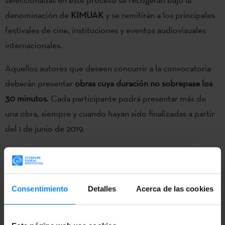
denominación de
KIMUAK
y se remitirán a los principales
festivales de cine, instituciones y eventos audiovisuales
internacionales.
Aquellos autores que deseen concurrir a la convocatoria
deberán presentar
obras cuya duración no sobrepase los
30 minutos
. Cada participante podrá presentar más de
una obra, siempre y cuando hayan sido finalizadas a partir
del 1 de junio de 2019.
Por otro lado, es preciso que el director/a o la persona o
empresa productora estén censadas en la Comunidad
Autónoma Vasca (CAV) en el momento de la inscripción.
Consentimiento
Detalles
Acerca de las cookies
En caso de que la candidatura sea presentada por el
director/a, deberá acreditar residir en la CAV desde al