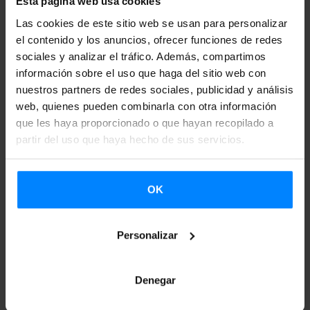
menos un año antes de la fecha de publicación de la
Esta página web usa cookies
presente convocatoria, o bien haber residido en ella de
Las cookies de este sitio web se usan para personalizar
el contenido y los anuncios, ofrecer funciones de redes
manera continuada durante un mínimo de 5 años o de
sociales y analizar el tráfico. Además, compartimos
forma discontinua durante al menos 10 años. Si es la
información sobre el uso que haga del sitio web con
persona o empresa productora quien presenta la obra, su
nuestros partners de redes sociales, publicidad y análisis
domicilio fiscal deberá radicar en la CAV. En caso de que
web, quienes pueden combinarla con otra información
que les haya proporcionado o que hayan recopilado a
se trate de una coproducción entre dos o más empresas,
partir del uso que haya hecho de sus servicios.
la productora de la CAV debe ser la socia mayoritaria.
No se aceptarán obras previamente estrenadas
OK
comercialmente o que hayan sido emitidas o difundidas
por televisión, internet y/o cualquier otra plataforma
Personalizar
pública. Asimismo, sólo se admitirán cortometrajes que
hayan sido presentados a un máximo de 25 festivales.
Denegar
Las bases de la convocatoria y el formulario de inscripción