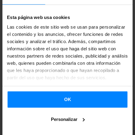
ayudado entre otros, por el Instituto Vasco Etxepare.
Según la nota de prensa que han publicado, las novedades
Esta página web usa cookies
como el
salto a la gran pantalla (salas Cinemes Girona) o el
Las cookies de este sitio web se usan para personalizar
premio Boina de Oro,
harán que el festival de un
gran
el contenido y los anuncios, ofrecer funciones de redes
paso cualitativo.
El jurado que elegira al premiado, estará
sociales y analizar el tráfico. Además, compartimos
información sobre el uso que haga del sitio web con
formado por miembros conocidos del cine catalán.
nuestros partners de redes sociales, publicidad y análisis
web, quienes pueden combinarla con otra información
que les haya proporcionado o que hayan recopilado a
VOLVER
partir del uso que haya hecho de sus servicios.
OK
Personalizar