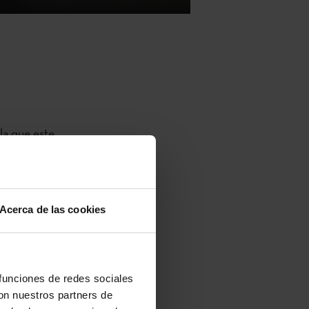
la que este
Vasco
encuentra en
 directora del
Acerca de las cookies
ns, Ignacio
Txomin
al, Itziar
 Stockholder
.
 funciones de redes sociales
con nuestros partners de