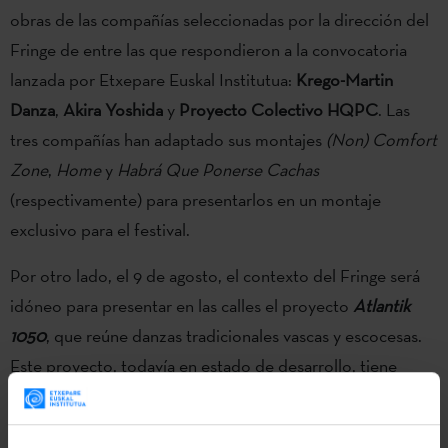
obras de las compañías seleccionadas por la dirección del
Fringe de entre las que respondieron a la convocatoria
lanzada por Etxepare Euskal Institutua:
Krego-Martin
Danza
,
Akira Yoshida
y
Proyecto Colectivo HQPC
. Las
tres compañías han adaptado sus montajes
(Non) Comfort
Zone
,
Home
y
Habrá Que Ponerse Cachas
(respectivamente) para presentarlos en un montaje
exclusivo para el festival.
Por otro lado, el 9 de agosto, el contexto del Fringe será
idóneo para presentar en las calles el proyecto
Atlantik
1050
, que reúne danzas tradicionales vascas y escocesas.
Este proyecto, todavía en estado de desarrollo, tiene
como objetivo juntar a un grupo de danza vasco y otro
escocés para, mediante el intercambio de tradiciones,