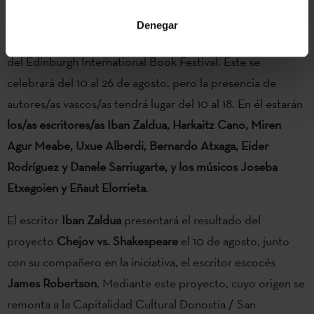
Muestra de literatura vasca en el Edinburgh Book Festival
Denegar
La literatura vasca será invitada especial en esta edición
del Edinburgh International Book Festival. Éste se
celebrará del 10 al 26 de agosto, pero la presencia de
autores/as vascos/as tendrá lugar del 10 al 18. En él estarán
los/as escritores/as Iban Zaldua, Harkaitz Cano, Miren
Agur Meabe, Uxue Alberdi, Bernardo Atxaga, Eider
Rodríguez y Danele Sarriugarte, y los músicos Joseba
Etxegoien y Eñaut Elorrieta
.
El escritor
Iban Zaldua
presentará el resultado del
proyecto
Chejov vs. Shakespeare
el 10 de agosto, junto
con su compañero en la iniciativa, el escritor escocés
James Robertson
. Mediante este proyecto, cuyo origen se
remonta a la Capitalidad Cultural Donostia / San