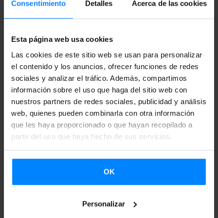
crear un espectáculo conjunto.
Atlantik 1050
realizará un
Consentimiento
Detalles
Acerca de las cookies
viaje de ida y vuelta: tras estrenarlo en el Fringe, viajarán al
País Vasco para presentarlo en el festival Atlantikaldia de
Esta página web usa cookies
Errenteria el 22 de septiembre.
Las cookies de este sitio web se usan para personalizar
el contenido y los anuncios, ofrecer funciones de redes
Otra compañía que actuará en este encuentro de arte
sociales y analizar el tráfico. Además, compartimos
callejero será
Tio Teronen Semeak
. Estos representarán
información sobre el uso que haga del sitio web con
del 7 al 11 de agosto su obra
FreshCool
, que mezcla humor,
nuestros partners de redes sociales, publicidad y análisis
baile y música. Por último, la compañía teatral
web, quienes pueden combinarla con otra información
que les haya proporcionado o que hayan recopilado a
internacional
2Theatre
con sede en Bilbao presentará su
partir del uso que haya hecho de sus servicios.
obra
Interbeing: Stories From a Current War
en la sala Ball
Room del centro Assembly Rooms del 1 al 25 de agosto.
Su espectáculo combina vídeo, performance y teatro y
OK
habla sobre la confrontación que vive Ucrania
actualmente.
Personalizar