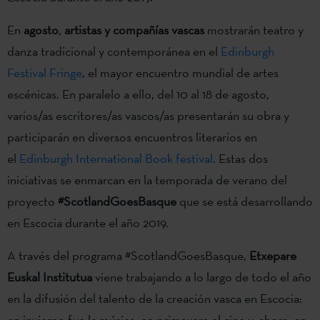
En
agosto
,
artistas y compañías vascas
mostrarán teatro y
danza tradicional y contemporánea en el
Edinburgh
Festival Fringe
, el mayor encuentro mundial de artes
escénicas. En paralelo a ello, del 10 al 18 de agosto,
varios/as escritores/as vascos/as presentarán su obra y
participarán en diversos encuentros literarios en
el
Edinburgh International Book festival
. Estas dos
iniciativas se enmarcan en la temporada de verano del
proyecto
#ScotlandGoesBasque
que se está desarrollando
en Escocia durante el año 2019.
A través del programa #ScotlandGoesBasque,
Etxepare
Euskal Institutua
viene trabajando a lo largo de todo el año
en la difusión del talento de la creación vasca en Escocia:
en invierno fue la música, en primavera el cine y, ahora, en