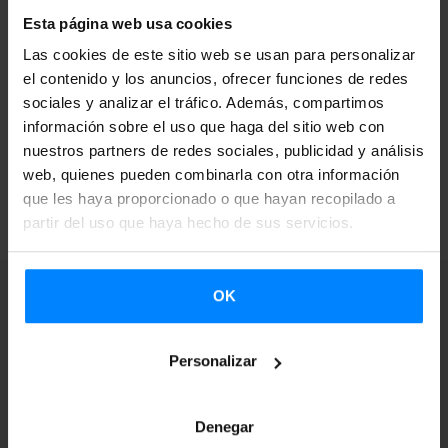
circuito grupos o solistas conocidos en la actualidad
Esta página web usa cookies
como Neomak, Ekiza, La Furia, Nøgen, Kepa
Las cookies de este sitio web se usan para personalizar
Junkera, Dupla e Idoia, entre otros. Este ciclo cuenta
el contenido y los anuncios, ofrecer funciones de redes
con la colaboración de Etxepare Euskal Institutua.
sociales y analizar el tráfico. Además, compartimos
información sobre el uso que haga del sitio web con
nuestros partners de redes sociales, publicidad y análisis
web, quienes pueden combinarla con otra información
VOLVER
que les haya proporcionado o que hayan recopilado a
partir del uso que haya hecho de sus servicios.
OK
Personalizar
Suscríbete a nuestra
Newsletter para
Denegar