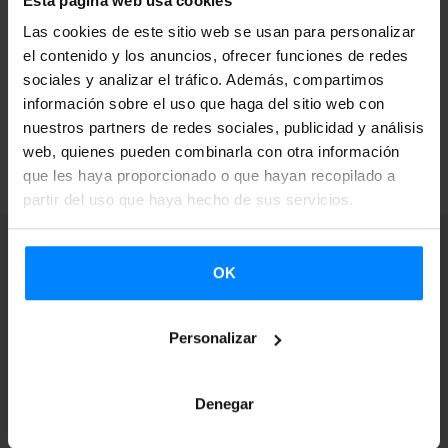
Esta página web usa cookies
Junkera, Dupla e Idoia, entre otros. Este ciclo cuenta
Las cookies de este sitio web se usan para personalizar
con la colaboración del Instituto Vasco Etxepare.
el contenido y los anuncios, ofrecer funciones de redes
sociales y analizar el tráfico. Además, compartimos
información sobre el uso que haga del sitio web con
nuestros partners de redes sociales, publicidad y análisis
VOLVER
web, quienes pueden combinarla con otra información
que les haya proporcionado o que hayan recopilado a
partir del uso que haya hecho de sus servicios.
OK
Suscríbete a nuestra
Personalizar
Newsletter para
Denegar
recibir más