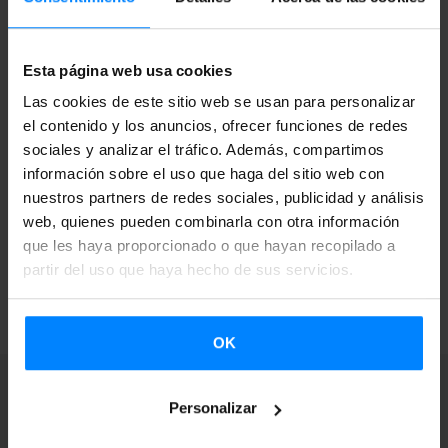
al público. Hasta ahora han participado en el circuito
grupos o solistas conocidos en la actualidad como
Esta página web usa cookies
Neomak, Ekiza, La Furia, Nøgen, Kepa Junkera, Dupla e
Las cookies de este sitio web se usan para personalizar
Idoia, entre otros. Este ciclo cuenta con la colaboración de
el contenido y los anuncios, ofrecer funciones de redes
Etxepare Euskal Institutua.
sociales y analizar el tráfico. Además, compartimos
información sobre el uso que haga del sitio web con
nuestros partners de redes sociales, publicidad y análisis
web, quienes pueden combinarla con otra información
que les haya proporcionado o que hayan recopilado a
partir del uso que haya hecho de sus servicios.
VOLVER
OK
Personalizar