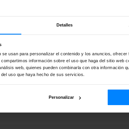
regi |
k-
Detalles
023 409
s
en la
Sede Electrónica
del
b se usan para personalizar el contenido y los anuncios, ofrecer
s, compartimos información sobre el uso que haga del sitio web 
 análisis web, quienes pueden combinarla con otra información q
r del uso que haya hecho de sus servicios.
Personalizar