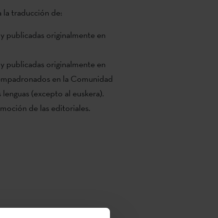
la traducción de:
s y publicadas originalmente en
s y publicadas originalmente en
s empadronados en la Comunidad
lenguas (excepto al euskera).
moción de las editoriales.