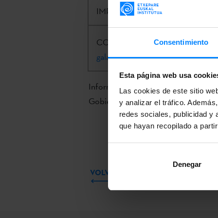
IMPORTE:
63.000€
CONTACTO:
Kizkitza Galartza Ar
Consentimiento
galartza@etxepare.eus
| +34 943 
Esta página web usa cookie
Información completa e inscripción 
Las cookies de este sitio we
Gobierno Vasco.
y analizar el tráfico. Ademá
redes sociales, publicidad y
que hayan recopilado a parti
Denegar
VOLVER