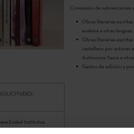
Concesión de subvenciones a 
Obras literarias escrita
euskera a otras lenguas.
Obras literarias escrita
castellano por autore
Autónoma Vasca a otras 
Gastos de edición y pro
SOLICITUDES:
are Euskal Institutua