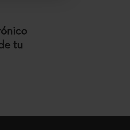
rónico
de tu