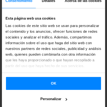
Consentimiento
Detalles
Acerca de las cookies
diciembre o hasta que se agoten los fondos destinados a
la misma.
Esta página web usa cookies
Información completa e inscripción en la
Sede
Las cookies de este sitio web se usan para personalizar
Electrónica
del Gobierno Vasco.
el contenido y los anuncios, ofrecer funciones de redes
sociales y analizar el tráfico. Además, compartimos
información sobre el uso que haga del sitio web con
nuestros partners de redes sociales, publicidad y análisis
web, quienes pueden combinarla con otra información
que les haya proporcionado o que hayan recopilado a
VOLVER
partir del uso que haya hecho de sus servicios.
OK
Personalizar