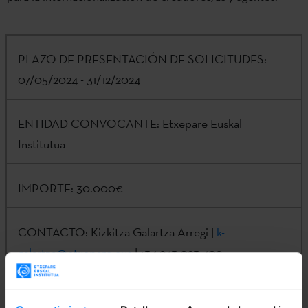
PLAZO DE PRESENTACIÓN DE SOLICITUDES:
07/05/2024 - 31/12/2024
ENTIDAD CONVOCANTE:
Etxepare Euskal
Institutua
IMPORTE:
30.000€
CONTACTO:
Kizkitza Galartza Arregi |
k-
galartza@etxepare.eus
| +34 943 023 409
NOTA: la convocatoria permanecerá abierta hasta el 31 de