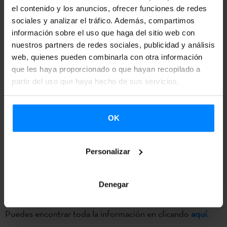
Kutxa Fundazioa convoca los XLI Premios Literarios Kutxa
el contenido y los anuncios, ofrecer funciones de redes
Ciudad de Irun
sociales y analizar el tráfico. Además, compartimos
. Hasta el 30 de julio, escritores
de todo el
información sobre el uso que haga del sitio web con
mundo
podrán presentar sus trabajos, tanto en
euskera
nuestros partners de redes sociales, publicidad y análisis
como en castellano
.
web, quienes pueden combinarla con otra información
que les haya proporcionado o que hayan recopilado a
Como venía siendo habitual, el certamen mantendrá sus
partir del uso que haya hecho de sus servicios.
dos categorías de
poesía y novela
, tanto en euskera como
en castellano y se mantendrá la dotación económica a los
OK
trabajos premiados, de 15.000 € para poesía y de 25.000
€ para novela.
Personalizar
El jurado hará públicos los nombres de los ganadores el 19
de diciembre, y
Kutxa Fundazioa asume el compromiso de
Denegar
la edición de los trabajos vencedores.
Puedes encontrar toda la información en clicando
aquí.