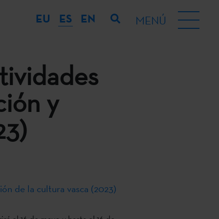
EU
ES
EN
MENÚ
tividades
ción y
23)
ión de la cultura vasca (2023)
irá el 16 de mayo y hasta el 16 de