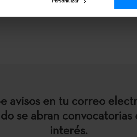
Personalizar
e avisos en tu correo elect
do se abran convocatorias 
interés.