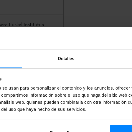
are Euskal Institutua
Detalles
+34 943 023 406
s
en la
Sede Electrónica
del
b se usan para personalizar el contenido y los anuncios, ofrecer
s, compartimos información sobre el uso que haga del sitio web 
 análisis web, quienes pueden combinarla con otra información q
r del uso que haya hecho de sus servicios.