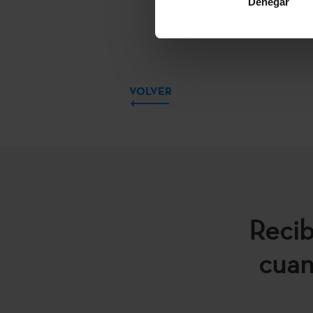
Denegar
VOLVER
Recib
cuan