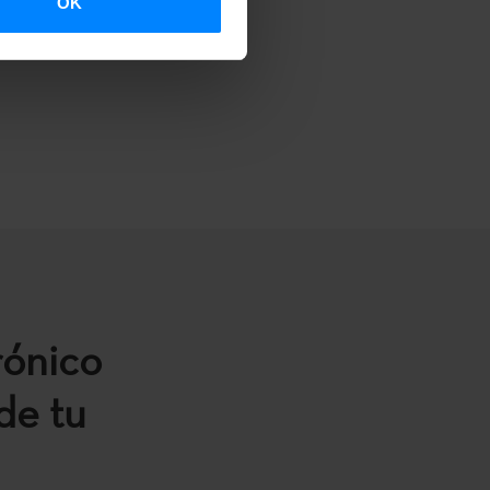
OK
rónico
de tu