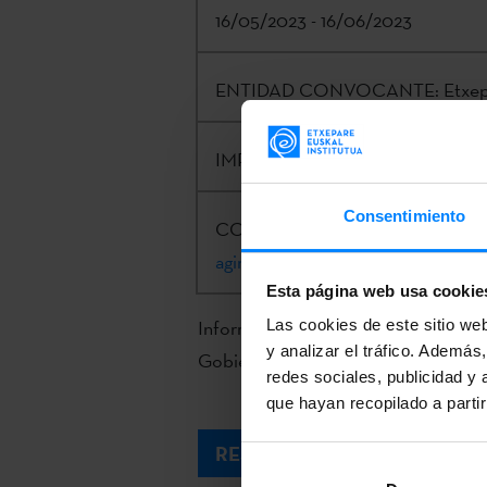
16/05/2023 - 16/06/2023
ENTIDAD CONVOCANTE:
Etxep
IMPORTE:
30.000€
Consentimiento
CONTACTO:
Alex Aginagalde |
a-
aginagaldelopez@etxepare.eus
| 
Esta página web usa cookie
Información completa e inscripción 
Las cookies de este sitio we
y analizar el tráfico. Ademá
Gobierno Vasco.
redes sociales, publicidad y
que hayan recopilado a parti
RESOLUCIÓN