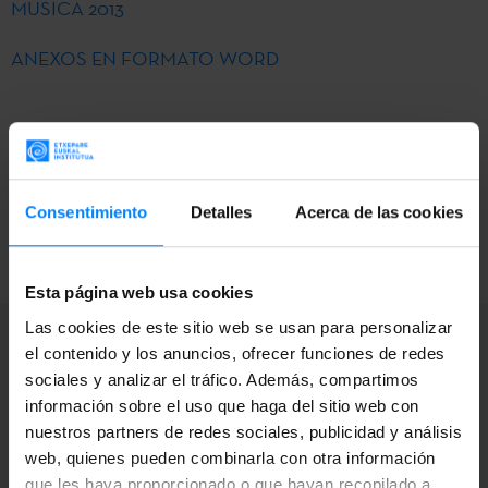
MÚSICA 2013
ANEXOS EN FORMATO WORD
Consentimiento
Detalles
Acerca de las cookies
VOLVER
Esta página web usa cookies
Las cookies de este sitio web se usan para personalizar
el contenido y los anuncios, ofrecer funciones de redes
sociales y analizar el tráfico. Además, compartimos
información sobre el uso que haga del sitio web con
Recibe avisos en tu
nuestros partners de redes sociales, publicidad y análisis
web, quienes pueden combinarla con otra información
correo electrónico
que les haya proporcionado o que hayan recopilado a