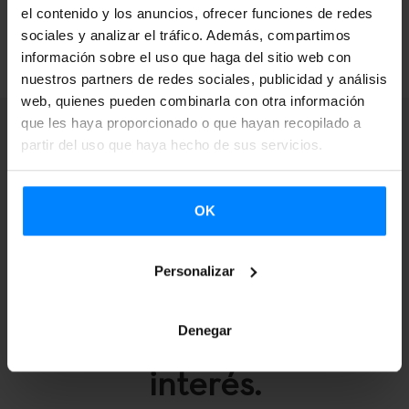
el contenido y los anuncios, ofrecer funciones de redes
VOLVER
sociales y analizar el tráfico. Además, compartimos
información sobre el uso que haga del sitio web con
nuestros partners de redes sociales, publicidad y análisis
web, quienes pueden combinarla con otra información
que les haya proporcionado o que hayan recopilado a
partir del uso que haya hecho de sus servicios.
Recibe avisos en tu
OK
correo electrónico
Personalizar
cuando se abran
convocatorias de tu
Denegar
interés.