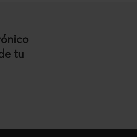
rónico
de tu