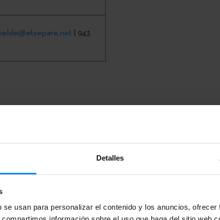
epelde@etxepare.net
| 943
Detalles
ayudas para la promoción de
s
b se usan para personalizar el contenido y los anuncios, ofrecer
s, compartimos información sobre el uso que haga del sitio web 