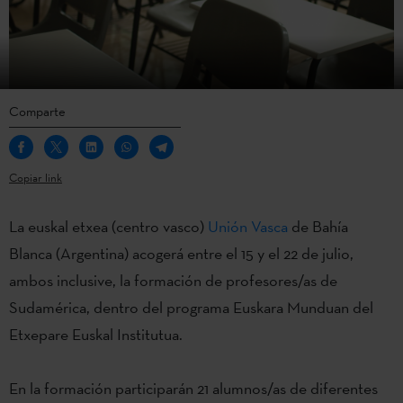
Comparte
Copiar link
La euskal etxea
(
centro
vasco
)
Unión Vasca
de
Bahía
Blanca
(Argentina)
acogerá
entre
el 15 y el 22 de
julio
,
ambos
inclusive
, la
formación
de
profesores
/as
de
Sudamérica
,
dentro
del programa Euskara Munduan del
Etxepare
Euskal Institutua
.
En la
f
ormación
par
tici
parán
2
1
al
umnos
/as
de
d
i
ferentes