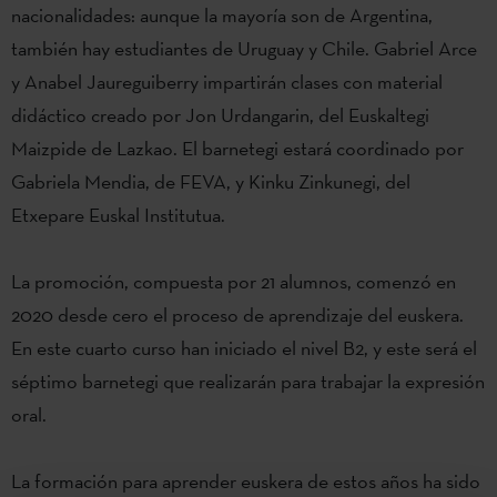
nacio
na
lidade
s
:
a
unque
l
a
mayoría
son de Ar
gentina
,
tam
bién
hay
es
tudi
antes
d
e
U
rugua
y
y
Chile
.
Gab
rie
l
Arce
y
Anabel
Jaur
e
guiberry
i
m
partir
á
n
c
lases
con
material
d
idácti
c
o
c
reado
por
Jon Urdangarin, del Euskaltegi
Maizpide de Lazkao. El b
arnete
g
i
estará
c
o
ord
inado
por
Gabriela Mendia, de
FEVA
, y
Kinku
Zinkun
egi, del
Etxep
are
Euskal Institutua
.
La
pr
omoción
,
c
omp
uest
a
por
2
1
alumnos
,
c
omenzó
en
2
0
20
d
esde
cero
e
l
pr
oceso
de
ap
rendi
zaje
de
l
eus
kera
.
En
es
t
e
cua
rto
c
urso
han
ini
ciado
el
n
ive
l
B2,
y
este
será
e
l
séptimo
b
arn
e
tegi
que
r
ealiza
rán
para
tra
bajar
la
expresión
o
ral.
La
formac
ión
para
aprende
r
eu
skera
de
e
s
to
s
año
s
ha
sido