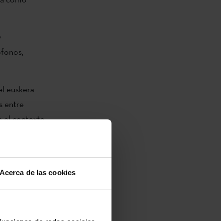
y
ófonos,
el euskera
s entre
n el contexto
as.
Acerca de las cookies
primer lugar,
 y proyectos
como son los