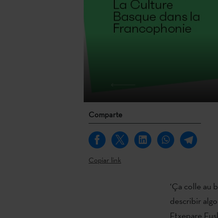
Comparte
Copiar link
‘Ça colle au 
describir alg
Etxepare Eusk