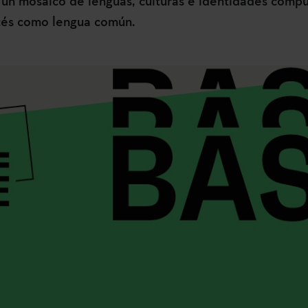
; un mosaico de lenguas, culturas e identidades comp
ncés como lengua común.