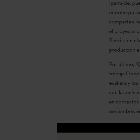
Iparralde, pue
enorme potenc
comparten rea
el proyecto q
Biarritz en el
producción es
Por último, ‘
trabaja Etxep
euskera y los
con las univ
en contextos 
noviembre, en