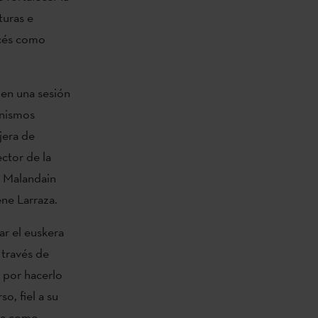
turas e
ncés como
 en una sesión
anismos
jera de
ctor de la
e Malandain
ene Larraza.
ar el euskera
 través de
a por hacerlo
o, fiel a su
da como