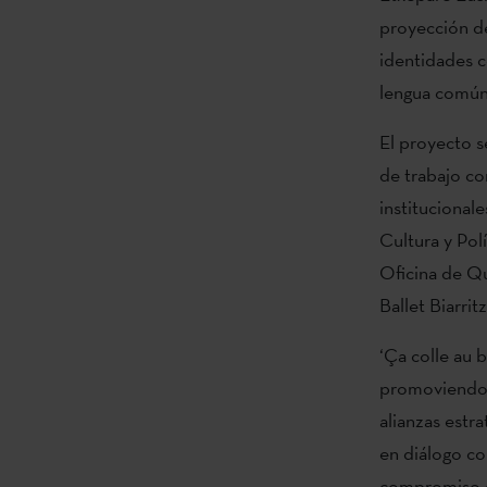
proyección de
identidades c
lengua común
El proyecto s
de trabajo co
institucional
Cultura y Pol
Oficina de Qu
Ballet Biarrit
‘Ça colle au b
promoviendo s
alianzas estr
en diálogo co
compromiso d