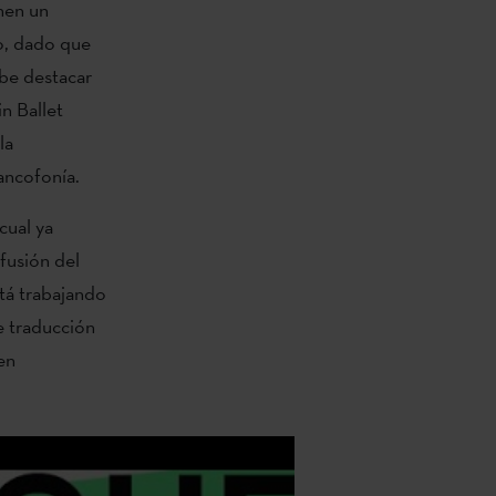
enen un
o, dado que
abe destacar
n Ballet
la
ancofonía.
cual ya
fusión del
stá trabajando
e traducción
en