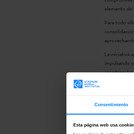
elemento de 
Para todo ello
consolidación
aprovechando
La iniciativa
impulsando su
creadores/as 
de las lengua
Cuatro líneas
Consentimiento
La iniciativa 
se consolidar
Esta página web usa cookie
que Etxepare 