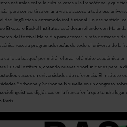
ntes naturales entre la cultura vasca y la francófona, y que ti
ial para convertirse en una vía de acceso a todo ese univers
lidad lingüística y entramado institucional. En ese sentido, c
ue Etxepare Euskal Institutua está desarrollando con Malandai
 marco del festival Maitaldia para acercar lo más destacado de 
cénica vasca a programadores/as de todo el universo de la fr
Ça colle au basque’ permitirá reforzar el ámbito académico en 
are Euskal Institutua; creando nuevas oportunidades para la di
 estudios vascos en universidades de referencia. El Instituto e
ersidades Sorbonne y Sorbonne Nouvelle en un congreso sobr
sociolingüísticas diglósicas en la francofonía que tendrá lugar 
 Paris.