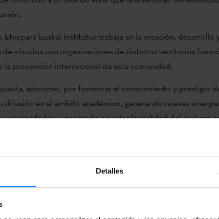
unión.
 Etxepare Euskal Institutua trabaja en la creación, desarrollo 
 de vínculos con organizaciones de distintos territorios franc
 la proyección internacional de esta comunidad.
 apuesta, asimismo, por fomentar el conocimiento y prestigio d
 difusión en el ámbito académico, generando nuevas sinergia
y universidades, y poniendo en valor la realidad del euskera e
s en situación diglósica y sus relaciones con lenguas hegemónic
 de trabajo
Detalles
‘Ça colle au basque’ se desarrollará a través de cuatro ejes. En 
á la presencia del euskera y la creación vasca en las dinámicas
s
Euskal Institutua ya impulsa en el ámbito de la francofonía, 