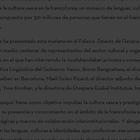
 la cultura vasca en la francofonía; un mosaico de lenguas, cul
ompuesto por 321 millones de personas que tienen en el fra
.
e ha presentado esta mañana en el Palacio Zarautz de Getaria
n medio centenar de representantes del sector cultural y org
es en el que han intervenido la vicelehendakari primera y conse
ítica Lingüística del Gobierno Vasco, Ibone Bengoetxea; el dire
ébec en Barcelona, Maël Solen Picard; el director adjunto d
z, Yves Kordian, y la directora de Etxepare Euskal Institutua, Ir
asque’ tiene como objetivo impulsar la cultura vasca y prestigi
u presencia y conocimiento en el ámbito de la francofonía a
atégicas y marcos de colaboración interinstitucionales. Y abog
n las lenguas, culturas e identidades que conforman ese univers
e contribuir a un mundo en el que la diversidad sea entendi