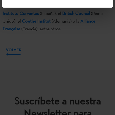
La red
EUNIC
está formada por institutos como el
Instituto Cervantes
(España), el
British Council
(Reino
Unido), el
Goethe Institut
(Alemania) o la
Alliance
Française
(Francia), entre otros.
VOLVER
Suscríbete a nuestra
Newsletter para