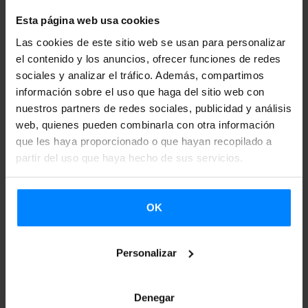
realizarán con las instituciones europeas.
Esta página web usa cookies
EUNIC es la Red de Institutos Nacionales de Cultura de la
Las cookies de este sitio web se usan para personalizar
el contenido y los anuncios, ofrecer funciones de redes
Unión Europea, cuyo objetivo es fomentar la colaboración
sociales y analizar el tráfico. Además, compartimos
a nivel cultural entre los países europeos. Etxepare Euskal
información sobre el uso que haga del sitio web con
Institutua forma parte de él desde 2015, siendo el primer
nuestros partners de redes sociales, publicidad y análisis
miembro que no representa a un Estado de la Unión
web, quienes pueden combinarla con otra información
que les haya proporcionado o que hayan recopilado a
Europea en incorporarse a la red, y desde entonces trabaja
partir del uso que haya hecho de sus servicios.
en la búsqueda de oportunidades a nivel internacional
para el sector cultural y creativo vasco, siempre en línea
con la estrategia de la diplomacia cultural europea. A
OK
través de su participación en la red EUNIC, Etxepare
Euskal Institutua ha participado este año en eventos en
Personalizar
Bruselas como la feria del cómic Fete de la BD, la Foire du
livre y en el festival de poesía Transpoesie.
Denegar