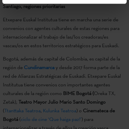
Santiago, regiones prioritarias
Etxepare Euskal Institutua tiene en marcha una serie de
convenios con agentes culturales de estas regiones para
internacionalizar el trabajo de las/los creadoras/es
vascas/os en estos territorios estratégicos para Euskadi.
Bogotá, además de capital de Colombia, es capital de la
región de
Cundinamarca
y desde 2017 forma parte de la
red de Alianzas Estratégicas de Euskadi. Etxepare Euskal
Institutua tiene convenios con importantes agentes
culturales de la región como
BIME Bogotá (
Oreka TX,
Zetak),
Teatro Mayor Julio Mario Santo Domingo
(
Ttanttaka Teatroa
,
Kulunka Teatroa
) o
Cinemateca de
Bogotá
(
ciclo de cine ‘Que haiga paz!’
) para
internacionalizar a través de ellos la creación vasca.