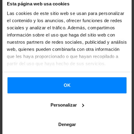
Quebec. Quebec es un socio prioritario en la estrategia de
Esta página web usa cookies
internacionalización de Euskadi, ya que comparte con
Las cookies de este sitio web se usan para personalizar
Euskadi el apoyo a la diversidad cultural y lingüística, la
el contenido y los anuncios, ofrecer funciones de redes
apuesta por la innovación y el compromiso con el medio
sociales y analizar el tráfico. Además, compartimos
información sobre el uso que haga del sitio web con
ambiente y la lucha contra el cambio climático. Este
nuestros partners de redes sociales, publicidad y análisis
acuerdo, junto con el medio ambiente, el desarrollo
web, quienes pueden combinarla con otra información
económico y la innovación, tiene el objetivo de
que les haya proporcionado o que hayan recopilado a
profundizar en la cooperación entre ambos países en el
partir del uso que haya hecho de sus servicios.
ámbito cultural.
Saison Québec – Pays Basque
, impulsado
por Etxepare Euskal Institutua, es uno de los resultados de
OK
la cooperación entre ambos países. En el marco de este
proyecto, en 2021 y 2022 se crearon en Québec y el País
Personalizar
Vasco intercambios y muestras culturales entre ambos
países.
Denegar
Querétaro, Cundinamarca y Región Metropolitana de