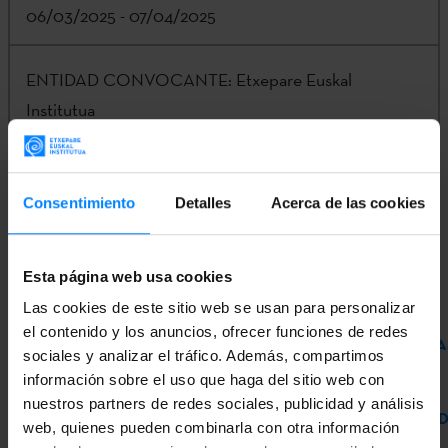
06/03/2025 - 07/04/2025
ENTIDAD CONVOCANTE:
Etxepare Euskal
Institutua
CONTACTO:
Eneko Agirre |
irakurletzak@etxepare.eus
| (+34) 943 02 34 07
Consentimiento
Detalles
Acerca de las cookies
Información completa e inscripción en la
Sede
Esta página web usa cookies
Electrónica
del Gobierno Vasco.
Las cookies de este sitio web se usan para personalizar
el contenido y los anuncios, ofrecer funciones de redes
LISTA PROVISIONAL DE ADMITIDOS/AS Y EXCLUÍDOS/A
sociales y analizar el tráfico. Además, compartimos
información sobre el uso que haga del sitio web con
nuestros partners de redes sociales, publicidad y análisis
LISTA DEFINITIVA DE PERSONAS ADMITIDAS Y EXCLUI
web, quienes pueden combinarla con otra información