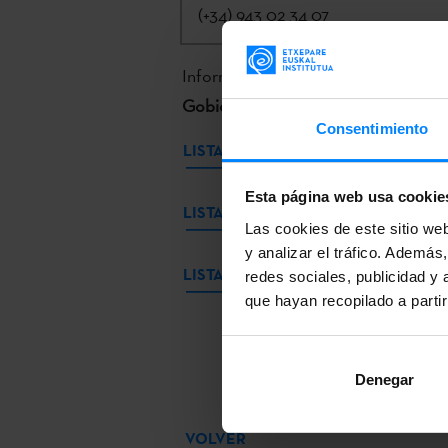
(+34) 943 02 34 07
Información
completa e inscripción 
Gobierno Vasco.
Consentimiento
LISTADO PROVISIONAL DE PERSON
Esta página web usa cookie
LISTADO DEFINITIVO DE PERSONA
Las cookies de este sitio we
y analizar el tráfico. Ademá
LISTADO DE PERSONAS PRESELEC
redes sociales, publicidad y
que hayan recopilado a parti
Denegar
VOLVER