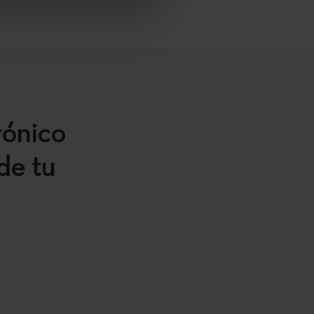
rónico
de tu