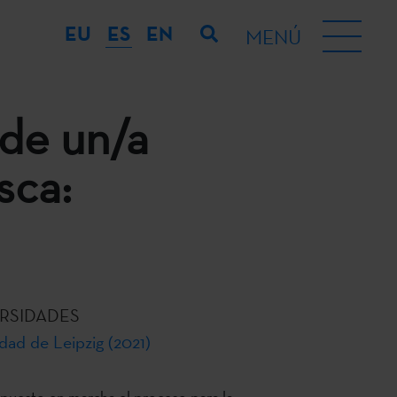
EU
ES
EN
MENÚ
 de un/a
sca:
RSIDADES
dad de Leipzig (2021)
 puesto en marcha el proceso para la