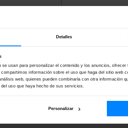
en la
Sede Electrónica
del
Detalles
AS ADMITIDAS Y EXCLUIDAS
s
S ADMITIDAS Y EXCLUIDAS
b se usan para personalizar el contenido y los anuncios, ofrecer
s, compartimos información sobre el uso que haga del sitio web 
CIONADAS QUE SE ENVIARÁ A LA UNIVERSIDAD
 análisis web, quienes pueden combinarla con otra información q
r del uso que haya hecho de sus servicios.
Personalizar