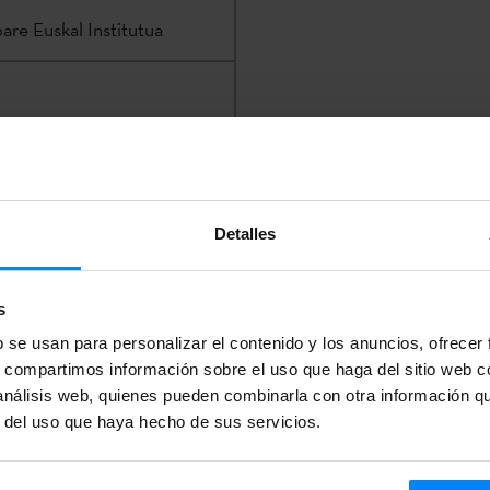
are Euskal Institutua
urletzak@etxepare.eus
|
Detalles
en la
Sede Electrónica
del
s
b se usan para personalizar el contenido y los anuncios, ofrecer
AS ADMITIDAS Y EXCLUIDAS
s, compartimos información sobre el uso que haga del sitio web 
 análisis web, quienes pueden combinarla con otra información q
S ADMITIDAS Y EXCLUIDAS
r del uso que haya hecho de sus servicios.
CIONADAS QUE SE ENVIARÁ A LA UNIVERSIDAD