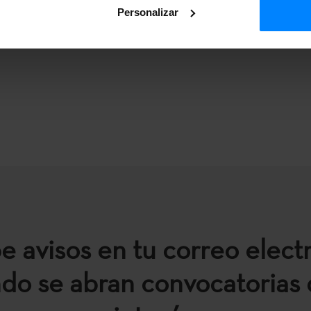
Personalizar
e avisos en tu correo elect
do se abran convocatorias 