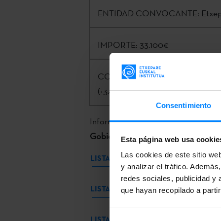
ENTIDAD CONVOCANTE:
Etxep
IMPORTE:
33.100€
CONTACTO:
Eneko Agirre |
irak
(+34) 943 02 34 07
Consentimiento
Información completa e inscripción 
Gobierno Vasco.
Esta página web usa cookie
Las cookies de este sitio we
LISTADO PROVISIONAL DE PERSON
y analizar el tráfico. Ademá
redes sociales, publicidad y
LISTADO DEFINITIVO DE PERSONA
que hayan recopilado a parti
LISTADO DE PERSONAS PRESELEC