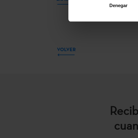
Denegar
VOLVER
Recib
cuan