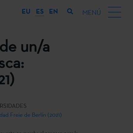
EU
ES
EN
MENÚ
 de un/a
sca:
21)
RSIDADES
dad Freie de Berlín (2021)
 puesto en marcha el proceso para la