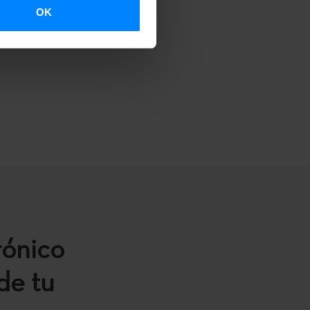
OK
rónico
de tu