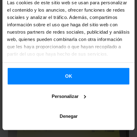
22
26
Las cookies de este sitio web se usan para personalizar
el contenido y los anuncios, ofrecer funciones de redes
sociales y analizar el tráfico. Además, compartimos
Oct 2025
Oct 2025
información sobre el uso que haga del sitio web con
nuestros partners de redes sociales, publicidad y análisis
WOMEX 2025: BASQUE. MUSIC.
web, quienes pueden combinarla con otra información
que les haya proporcionado o que hayan recopilado a
partir del uso que haya hecho de sus servicios.
Tampere
OK
Personalizar
Denegar