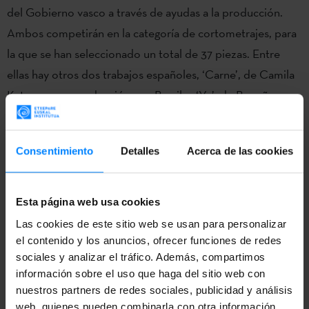
del Gobierno vasco a través de ayudas a la producción.
Ambos competirán en la categoría de cortometrajes, para
la que se han seleccionado un total de 37 piezas. Entre
ellas hay otros dos trabajos españoles, ‘Carne’, de Camila
Kater, una coproducción con Brasil, y ‘Yo’, de Begoña
Aróstegui.
‘Homeless Home’, dirigido por Alberto Vázquez, con Iván
Consentimiento
Detalles
Acerca de las cookies
Miñambres como productor ejecutivo de UniKo, aborda
en su trabajo de animación en 2D una historia
Esta página web usa cookies
existencialista y social, ubicada en un particular universo
Las cookies de este sitio web se usan para personalizar
fantástico. Este proyecto es una coproducción entre la
el contenido y los anuncios, ofrecer funciones de redes
bilbaína UniKo, la francesa Autour de Minuit y la madrileña
sociales y analizar el tráfico. Además, compartimos
AltContent. Miñambres ganó el Goya en 2017 por
información sobre el uso que haga del sitio web con
‘Decorado’, y estuvo nominado en 2019 por ‘Soy una
nuestros partners de redes sociales, publicidad y análisis
web, quienes pueden combinarla con otra información