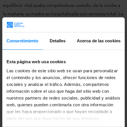
equilibrio vital acaba rompiéndose cuando, de la noche a
la mañana, su madre es hospitalizada con amnesia total. La
historia ha sido llevada al cine por la directora Mireia
Gabilondo y fue estrenada en el Festival de San Sebastián.
Karmele Jaio participará en agosto en el
Festival del Libro
Consentimiento
Detalles
Acerca de las cookies
de Edimburgo
.
Kristalezko begi bat
, por su parte, habla de una mujer de
Esta página web usa cookies
mediana edad que se retira a las Landas (Francia) durante
Las cookies de este sitio web se usan para personalizar
una temporada huyendo del sufrimiento producido por
el contenido y los anuncios, ofrecer funciones de redes
sociales y analizar el tráfico. Además, compartimos
una ruptura sentimental. Allí encuentra sosiego
información sobre el uso que haga del sitio web con
escribiendo sobre las pérdidas de la vida, sobre su
nuestros partners de redes sociales, publicidad y análisis
persona, sobre el desamor y la libertad.
Miren Agur
web, quienes pueden combinarla con otra información
Meabe, ganadora de tres Premios Euskadi de Literatura
que les haya proporcionado o que hayan recopilado a
partir del uso que haya hecho de sus servicios.
entre otros reconocimientos
, ha publicado una veintena