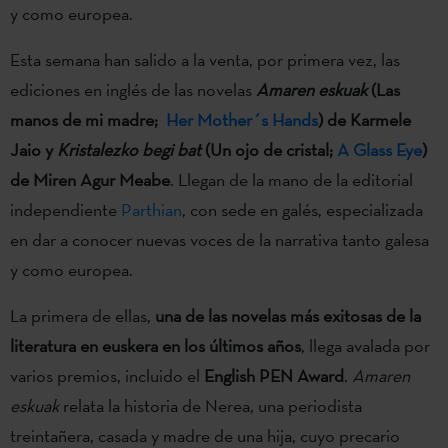
y como europea.
Esta semana han salido a la venta, por primera vez, las
ediciones en inglés de las novelas
Amaren eskuak
(Las
manos de mi madre;
Her Mother´s Hands
) de Karmele
Jaio y
Kristalezko begi bat
(Un ojo de cristal;
A Glass Eye
)
de Miren Agur Meabe
. Llegan de la mano de la editorial
independiente
Parthian
, con sede en galés, especializada
en dar a conocer nuevas voces de la narrativa tanto galesa
y como europea.
La primera de ellas,
una de las novelas más exitosas de la
literatura en euskera en los últimos años
, llega avalada por
varios premios, incluido el
English PEN Award
.
Amaren
eskuak
relata la historia de Nerea, una periodista
treintañera, casada y madre de una hija, cuyo precario