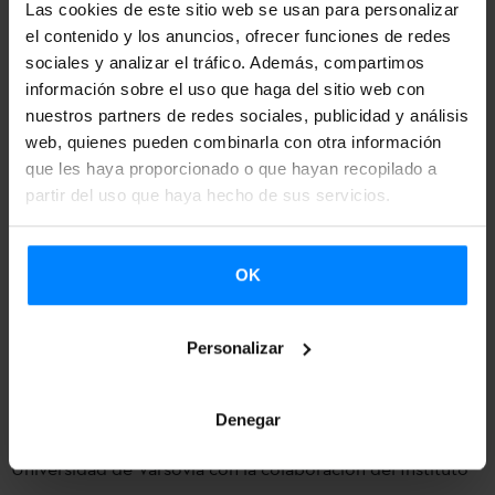
Las cookies de este sitio web se usan para personalizar
congreso. Durante estos dos días se ha organizado un
el contenido y los anuncios, ofrecer funciones de redes
programa lleno de conferencias, reuniones plenarias,
sociales y analizar el tráfico. Además, compartimos
sesiones de cine o mesas redondas en las que participarán,
información sobre el uso que haga del sitio web con
entre otros,
nuestros partners de redes sociales, publicidad y análisis
Garbiñe Iztueta Goizueta, directora de
web, quienes pueden combinarla con otra información
Promoción y Difusión del Euskera del Instituto Vasco
que les haya proporcionado o que hayan recopilado a
Etxepare, o Aitor Arruza Zuazu, lector de euskera y cultura
partir del uso que haya hecho de sus servicios.
vasca en la Universidad de Varsovia
; aparte de diversos
artistas de la Península Ibérica.
OK
Asimismo, fuera del programa del congreso, la artista
Mice
actuará
hoy mismo, 14 de noviembre, a las 20:00
Personalizar
horas
en Varsovia. Será en la
sede del Instituto Cervantes
(ul. Nowogrodzka 22)
, en un acto organizado por el
Denegar
Instituto de Estudios Ibéricos e Iberoamericanos de la
Universidad de Varsovia con la colaboración del Instituto