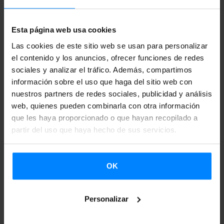
número de títulos en euskera y castellano producidos y
creados en el País Vasco
, identificados bajo el rótulo
Esta página web usa cookies
Euskadi-Basque Country/Etxepare Basque Institute.
Las cookies de este sitio web se usan para personalizar
el contenido y los anuncios, ofrecer funciones de redes
Este año asistirán a la cita los ilustradores
Ainara Azpiazu
sociales y analizar el tráfico. Además, compartimos
‘Axpi’ e Iñaki Martiarena ‘Mattin’.
‘El 2 de septiembre
Axpi’
información sobre el uso que haga del sitio web con
impartirá un taller para niños sobre los conceptos básicos
nuestros partners de redes sociales, publicidad y análisis
de la ilustración
y el día 3,
‘Mattin’, ofrecerá un taller de
web, quienes pueden combinarla con otra información
que les haya proporcionado o que hayan recopilado a
creación,
también para niños. Asimismo, público,
partir del uso que haya hecho de sus servicios.
profesionales y editores del sector tendrán la oportunidad
de conocer mejor la producción vasca a través de las
publicaciones de diversas editoriales vascas como
Harriet,
OK
Astiberri, Norma, Txalaparta y Elkar
, entre otras.
Personalizar
Desde su incorporación a EUNIC Bruselas, el Instituto
Vasco Etxepare, junto con la Delegación de Euskadi para la