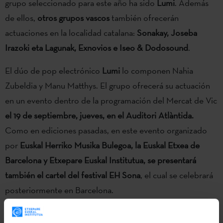
grupo seleccionado para este año ha sido
Lumi
. Además
de ellos,
otros grupos vascos
también ofrecerán
actuaciones en la localidad catalana:
Sonakay, Joseba
Irazoki eta Lagunak, Exnovios e Iseo & Dodosound
.
El dúo de pop electrónico
Lumi
lo componen Nahia
Zubeldia y Manu Matthys. El grupo ofrecerá su actuación
en un evento dentro de la programación del Mercat de Vic
el 19 de septiembre, jueves, en el Auditori Atlàntida.
Como en ediciones pasadas, en este evento organizado
por
Euskal Herriko Musika Bulegoa, la Euskal Etxea de
Barcelona y Etxepare Euskal Institutua,
se presentará
también el cartel del festival EH Sona
, el cual se celebrará
posteriormente en Barcelona.
Asimismo, el Mercat de Música Viva de Vic contará con las