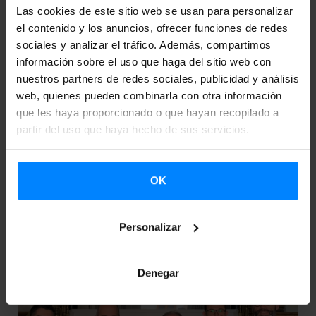
Las cookies de este sitio web se usan para personalizar
el contenido y los anuncios, ofrecer funciones de redes
sociales y analizar el tráfico. Además, compartimos
BASQUE. BOOKS. - EL PORTAL DE
información sobre el uso que haga del sitio web con
MUESTRAS DE LITERATURA EN EUSKERA
nuestros partners de redes sociales, publicidad y análisis
web, quienes pueden combinarla con otra información
Etxepare Euskal Institutua ha puesto en marcha el
que les haya proporcionado o que hayan recopilado a
portal de muestras de literatura en euskera. ¿Qué es?
partir del uso que haya hecho de sus servicios.
¿Para qué? ¿Qué encontrarás en él? Aquí tienes todas
las respuestas.
OK
Personalizar
Denegar