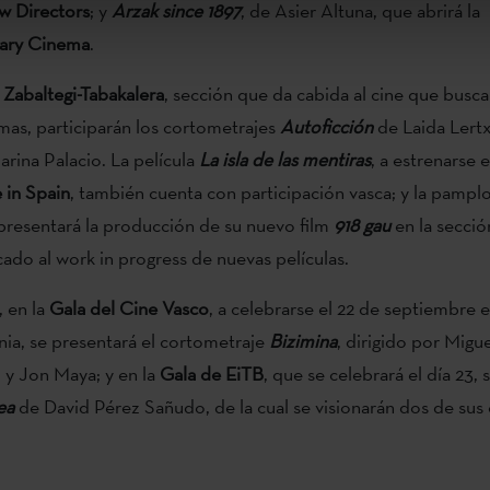
w Directors
; y
Arzak since 1897
, de Asier Altuna, que abrirá la
nary Cinema
.
n
Zabaltegi-Tabakalera
, sección que da cabida al cine que busc
mas, participarán los cortometrajes
Autoficción
de Laida Lert
rina Palacio. La película
La isla de las mentiras
, a estrenarse e
in Spain
, también cuenta con participación vasca; y la pampl
resentará la producción de su nuevo film
918 gau
en la secci
cado al work in progress de nuevas películas.
, en la
Gala del Cine Vasco
, a celebrarse el 22 de septiembre e
nia, se presentará el cortometraje
Bizimina
, dirigido por Migu
 y Jon Maya; y en la
Gala de EiTB
, que se celebrará el día 23,
ea
de David Pérez Sañudo, de la cual se visionarán dos de sus