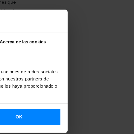
nes que
ticipación
abajos. En
bi et
Acerca de las cookies
tología
longe
de
s
de Natxo
 funciones de redes sociales
Rafael Molés.
con nuestros partners de
ue les haya proporcionado o
serie
El
asco
, así como
OK
ablo Agüero,
ol Rayo), de