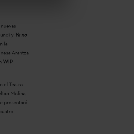
a nuevas
xundi y
Ya no
n la
onesa Arantza
ón
WIP
n el Teatro
eltxo Molina,
 se presentará
 cuatro