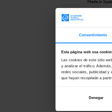
Made in Spain
recibirán est
vasca.
La sección
Zi
ella se encue
Consentimiento
Mikelats
(film
vasca),
Non d
Esta página web usa cookie
Josu Martínez
Las cookies de este sitio we
Leuza,
Urtze
y analizar el tráfico. Ademá
redes sociales, publicidad y
Se podrán ver
que hayan recopilado a parti
estado contra
Las nueve pel
Denegar
otras cuatro 
que estará en