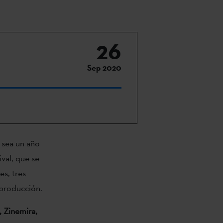
26
Sep 2020
 sea un año
ival, que se
es, tres
 producción.
, Zinemira,