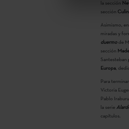
la sección
Ne
sección
Culi
Asimismo, e
miradas y for
duermo
de Ma
sección
Made 
Santesteban p
Europa
, dedi
Para terminar
Victoria Euge
Pablo Iraburu
la serie
Alard
capítulos.