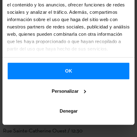
el contenido y los anuncios, ofrecer funciones de redes
14 de septiembre
sociales y analizar el tráfico. Además, compartimos
información sobre el uso que haga del sitio web con
Rue Sainte-Catherine Ouest / 12:00
nuestros partners de redes sociales, publicidad y análisis
Osa+Mujika, ‘Expectation will not kill you’
web, quienes pueden combinarla con otra información
que les haya proporcionado o que hayan recopilado a
15 de septiembre
partir del uso que haya hecho de sus servicios.
Rue Sainte-Catherine Ouest / 12:00
Osa+Mujika, ‘Expectation will not kill you’
OK
Proyecto Larrua, ‘Idi begi’
Personalizar
Forêt Urbaine Musée Mccord / 15:30
Proyecto Larrua, ‘Muda’
Denegar
16 de septiembre
Rue Sainte-Catherine Ouest / 12:30