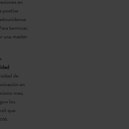
lexiones en
a poetisa
stadounidense
Para terminar,
er una
master
a
sidad
ersidad de
unicación en
l mismo mes,
sgow los
nsit que
016.