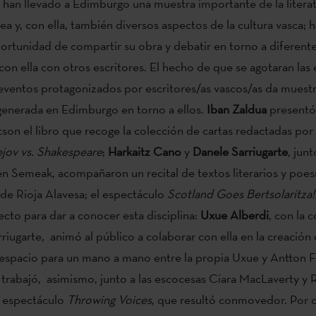
an llevado a Edimburgo una muestra importante de la literat
 y, con ella, también diversos aspectos de la cultura vasca; h
ortunidad de compartir su obra y debatir en torno a diferent
con ella con otros escritores. El hecho de que se agotaran las
 eventos protagonizados por escritores/as vascos/as da muestr
generada en Edimburgo en torno a ellos.
Iban Zaldua
presentó 
on el libro que recoge la colección de cartas redactadas por
jov vs. Shakespeare
;
Harkaitz Cano
y
Danele Sarriugarte
, jun
n Semeak, acompañaron un recital de textos literarios y poes
 de Rioja Alavesa; el espectáculo
Scotland Goes Bertsolaritza!
ecto para dar a conocer esta disciplina:
Uxue Alberdi
, con la 
riugarte, animó al público a colaborar con ella en la creación
espacio para un mano a mano entre la propia Uxue y Antton 
trabajó, asimismo, junto a las escocesas Ciara MacLaverty y 
 espectáculo
Throwing Voices
, que resultó conmovedor. Por o