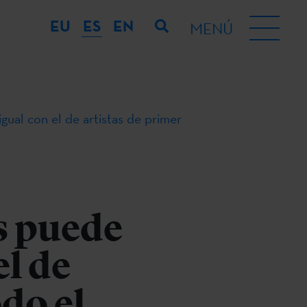
EU
ES
EN
MENÚ
igual con el de artistas de primer
s puede
el de
odo el