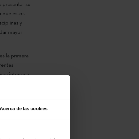
e presentar su
o que estos
sciplinas y
 dar mayor
es la primera
rentes
muy intensa y
tra parte, en
inburgh
estra que el
Acerca de las cookies
 el de
e aquí se
y podemos