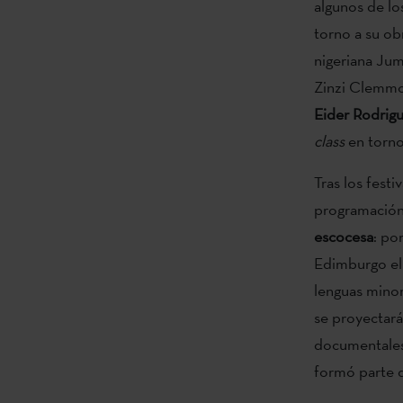
algunos de lo
torno a su ob
nigeriana Ju
Zinzi Clemm
Eider Rodrig
class
en torno 
Tras los fest
programació
escocesa
: po
Edimburgo el 
lenguas minori
se proyectará
documentales 
formó parte d