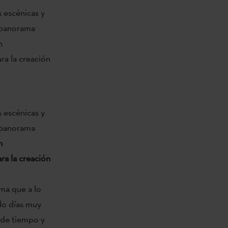
s escénicas y
l panorama
h
ra la creación
s escénicas y
l panorama
h
ra la creación
ama que a lo
ido días muy
 de tiempo y