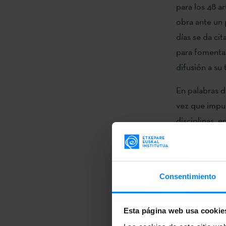
para los 48 a
obra ante un 
días se da cit
para fomentar
difusión a su 
En palabras d
vez que impul
disciplinas, 
productiva, y
referencia a l
International
Consentimiento
trabajo de lo
creadores y c
hace no tiene
Esta página web usa cookie