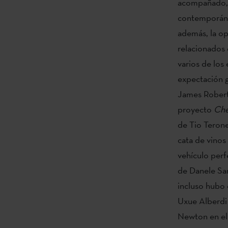
acompañado, h
contemporánea
además, la op
relacionados 
varios de los
expectación 
James Roberts
proyecto
Che
de Tio Terone
cata de vinos
vehículo perf
de Danele Sar
incluso hubo 
Uxue Alberdi 
Newton en el