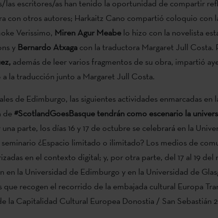
s/las escritores/as han tenido la oportunidad de compartir ref
ra con otros autores; Harkaitz Cano compartió coloquio con l
moke Verissimo,
Miren Agur Meabe
lo hizo con la novelista e
ons y
Bernardo Atxaga
con la traductora Margaret Jull Costa. 
uez,
además de leer varios fragmentos de su obra, impartió ay
a la traducción junto a Margaret Jull Costa.
ivales de Edimburgo, las siguientes actividades enmarcadas en l
n de
#ScotlandGoesBasque tendrán como escenario la univer
r una parte, los días 16 y 17 de octubre se celebrará en la Univ
seminario ¿Espacio limitado o ilimitado? Los medios de com
zadas en el contexto digital; y, por otra parte, del 17 al 19 de
n en la Universidad de Edimburgo y en la Universidad de Gla
que recogen el recorrido de la embajada cultural Europa Tra
e la Capitalidad Cultural Europea Donostia / San Sebastián 2