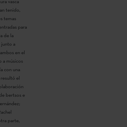
ura vasca
an tenido,
es temas
 entradas para
a de la
junto a
 ambos en el
to a músicos
ía con una
resultó el
colaboración
 de bertsos e
Fernández;
Rachel
tra parte,