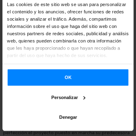
Las cookies de este sitio web se usan para personalizar
representación de músicos Syntorama. Entre 2008 y 2012
el contenido y los anuncios, ofrecer funciones de redes
desarrolló su actividad profesional en el Ayuntamiento de
sociales y analizar el tráfico. Además, compartimos
Tolosa como Coordinadora y Directora de Cultura. Desde
información sobre el uso que haga del sitio web con
nuestros partners de redes sociales, publicidad y análisis
el año 2012 Larraza forma parte del equipo del Instituto
web, quienes pueden combinarla con otra información
Vasco Etxepare donde ha desempeñado sus funciones
que les haya proporcionado o que hayan recopilado a
como Responsable de Comunicación primero y como
partir del uso que haya hecho de sus servicios.
Directora de Promoción y Difusión de la Cultura desde
noviembre de 2016.
OK
Con este nombramiento el Departamento de Cultura y
Política Lingüística quiere dar continuidad a la etapa
Personalizar
iniciada hace un año con Miren Arzalluz a través de una
persona con un amplio conocimiento de la institución, del
Denegar
tejido cultural del país y sus necesidades, y que conoce a la
perfección el proyecto puesto en marcha su predecesora